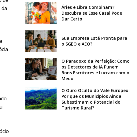
Áries e Libra Combinam?
o da
Descubra se Esse Casal Pode
Dar Certo
Sua Empresa Está Pronta para
a
o SGEO e AEO?
ócia
O Paradoxo da Perfeição: Como
os Detectores de IA Punem
Bons Escritores e Lucram com o
Medo
O Ouro Oculto do Vale Europeu:
Por que os Municípios Ainda
ndo
Subestimam o Potencial do
eu
Turismo Rural?
ócio