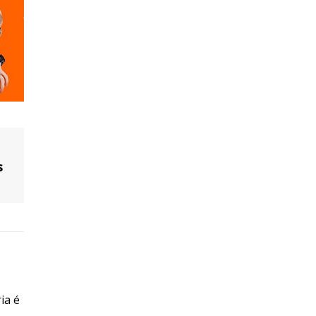
s
ia é