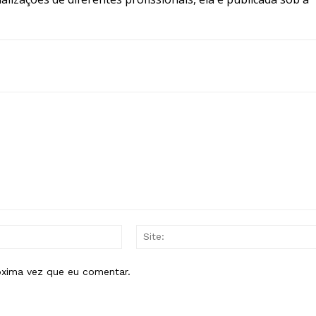
E-
mail:*
óxima vez que eu comentar.