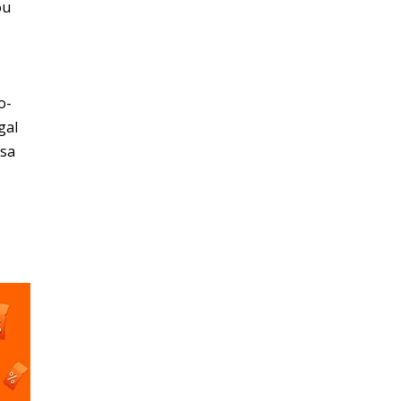
ou
o-
gal
asa