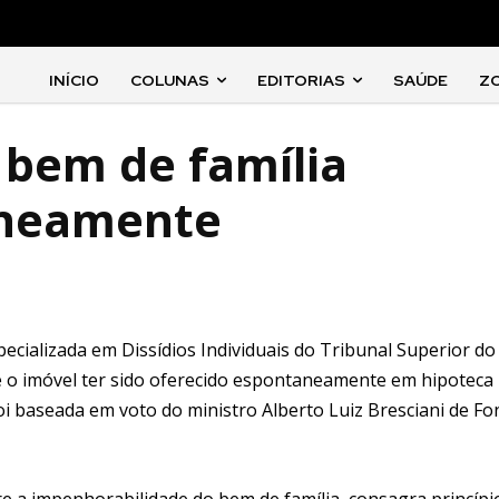
INÍCIO
COLUNAS
EDITORIAS
SAÚDE
Z
bem de família
aneamente
pecializada em Dissídios Individuais do Tribunal Superior do
e o imóvel ter sido oferecido espontaneamente em hipoteca
i baseada em voto do ministro Alberto Luiz Bresciani de Fo
re a impenhorabilidade do bem de família, consagra princípi