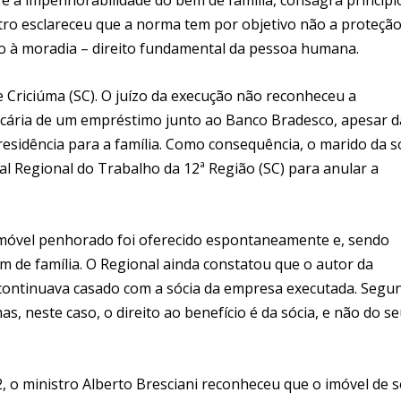
istro esclareceu que a norma tem por objetivo não a proteçã
ito à moradia – direito fundamental da pessoa humana.
 Criciúma (SC). O juízo da execução não reconheceu a
cária de um empréstimo junto ao Banco Bradesco, apesar d
residência para a família. Como consequência, o marido da s
l Regional do Trabalho da 12ª Região (SC) para anular a
imóvel penhorado foi oferecido espontaneamente e, sendo
m de família. O Regional ainda constatou que o autor da
e continuava casado com a sócia da empresa executada. Segu
as, neste caso, o direito ao benefício é da sócia, e não do s
, o ministro Alberto Bresciani reconheceu que o imóvel de s