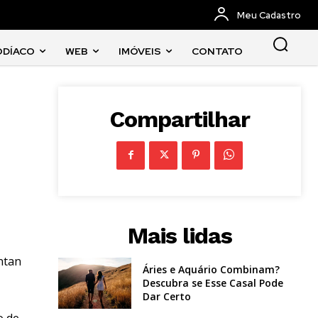
Meu Cadastro
ODÍACO
WEB
IMÓVEIS
CONTATO
Compartilhar
Mais lidas
ntan
Áries e Aquário Combinam?
Descubra se Esse Casal Pode
Dar Certo
o de