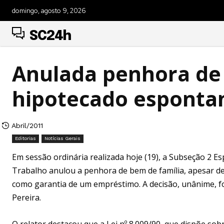
domingo, agosto 9, 2026
SC24h
Anulada penhora de 
hipotecado espont
Abril/2011
Editorias
Notícias Gerais
Em sessão ordinária realizada hoje (19), a Subseção 2 Es
Trabalho anulou a penhora de bem de família, apesar d
como garantia de um empréstimo. A decisão, unânime, fo
Pereira.
O relator destacou que a Lei nº 8.009/90, que dispõe sob