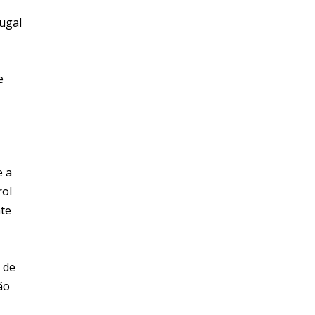
tugal
e
e a
rol
nte
 de
ão