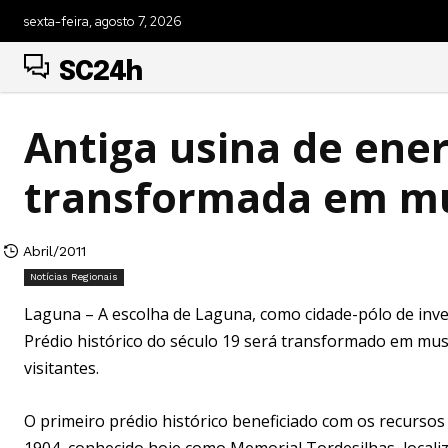
sexta-feira, agosto 7, 2026
SC24h
Antiga usina de ene
transformada em m
Abril/2011
Notícias Regionais
Laguna – A escolha de Laguna, como cidade-pólo de inv
Prédio histórico do século 19 será transformado em mu
visitantes.
O primeiro prédio histórico beneficiado com os recursos
1904, conhecido hoje como Memorial Tordesilhas, locali