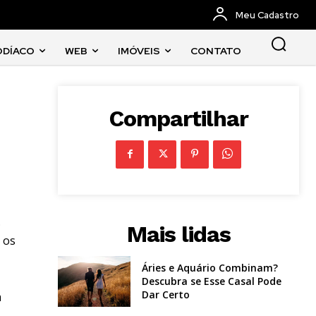
Meu Cadastro
ODÍACO
WEB
IMÓVEIS
CONTATO
Compartilhar
.
Mais lidas
 os
Áries e Aquário Combinam?
Descubra se Esse Casal Pode
Dar Certo
m