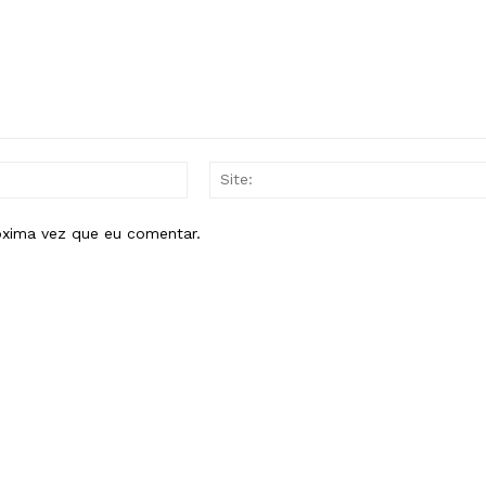
E-
mail:*
óxima vez que eu comentar.