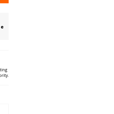
 e
ting
rity.