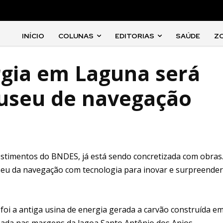
INÍCIO
COLUNAS
EDITORIAS
SAÚDE
Z
rgia em Laguna será
useu de navegação
estimentos do BNDES, já está sendo concretizada com obras
seu da navegação com tecnologia para inovar e surpreender
 foi a antiga usina de energia gerada a carvão construída e
zada nas margens da lagoa Santo Antônio dos Anjos.