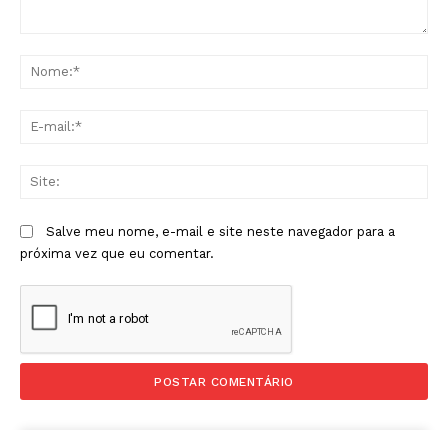
Comentário:
No
E-
mai
Sit
Salve meu nome, e-mail e site neste navegador para a
próxima vez que eu comentar.