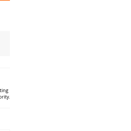
ting
rity.