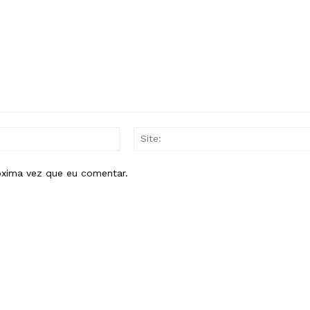
E-
mail:*
óxima vez que eu comentar.