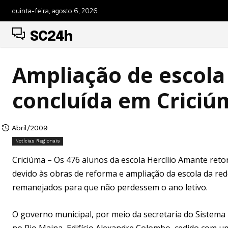
quinta-feira, agosto 6, 2026
SC24h
Ampliação de escola
concluída em Criciú
Abril/2009
Notícias Regionais
Criciúma – Os 476 alunos da escola Hercílio Amante reto
devido às obras de reforma e ampliação da escola da rede
remanejados para que não perdessem o ano letivo.
O governo municipal, por meio da secretaria do Sistema 
no Rio Maina, Edifício Alexandre Colombo, cedido com um