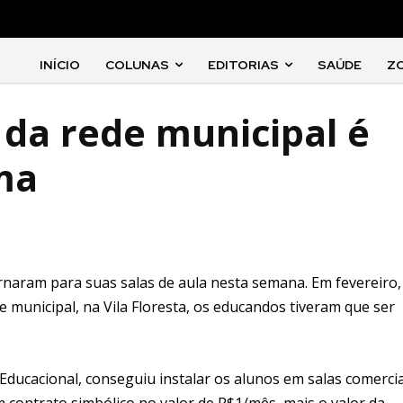
INÍCIO
COLUNAS
EDITORIAS
SAÚDE
Z
 da rede municipal é
ma
rnaram para suas salas de aula nesta semana. Em fevereiro,
 municipal, na Vila Floresta, os educandos tiveram que ser
Educacional, conseguiu instalar os alunos em salas comercia
 contrato simbólico no valor de R$1/mês, mais o valor da