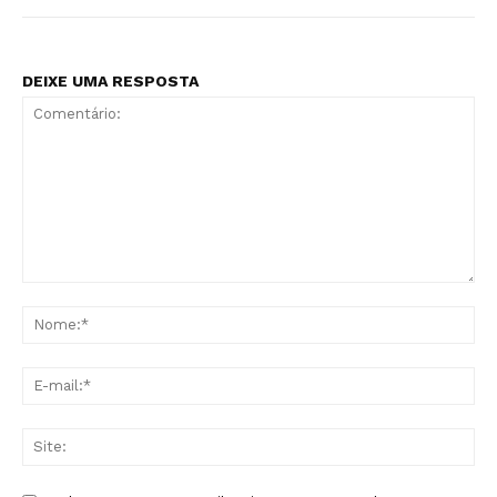
DEIXE UMA RESPOSTA
Comentário:
No
E-
mai
Sit