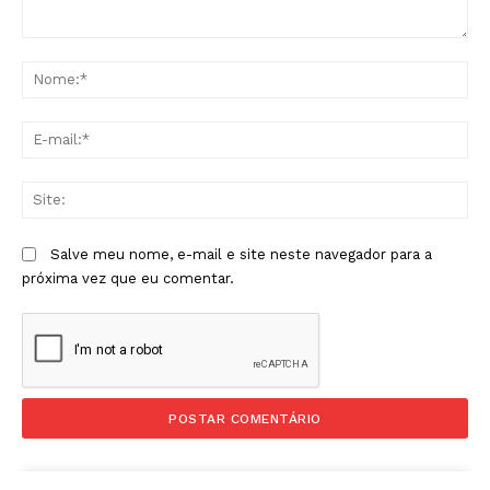
Comentário:
No
E-
mai
Sit
Salve meu nome, e-mail e site neste navegador para a
próxima vez que eu comentar.