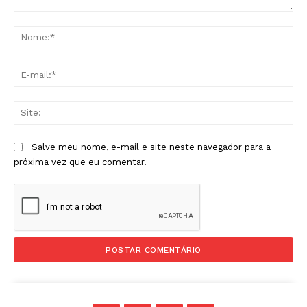
Comentário:
No
E-
mai
Sit
Salve meu nome, e-mail e site neste navegador para a
próxima vez que eu comentar.