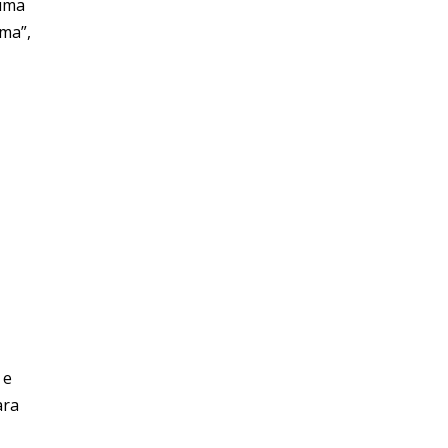
 uma
ma”,
 e
ara