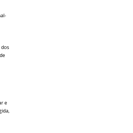
al-
a dos
ede
ar e
gida,