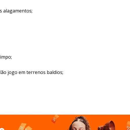
os alagamentos;
limpo;
 Não jogo em terrenos baldios;