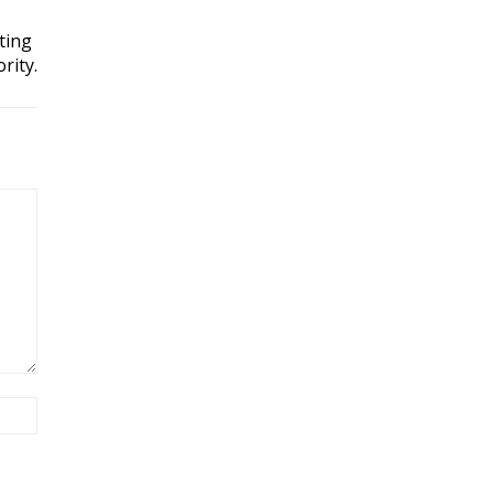
ting
rity.
Site: