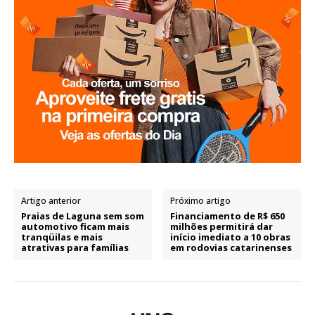
Artigo anterior
Próximo artigo
Praias de Laguna sem som
Financiamento de R$ 650
automotivo ficam mais
milhões permitirá dar
tranqüilas e mais
início imediato a 10 obras
atrativas para famílias
em rodovias catarinenses