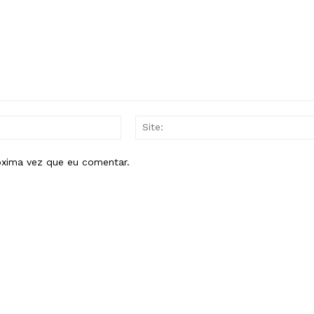
E-
mail:*
óxima vez que eu comentar.