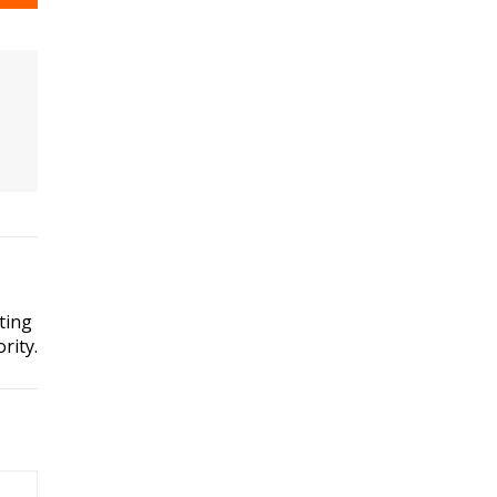
ting
rity.