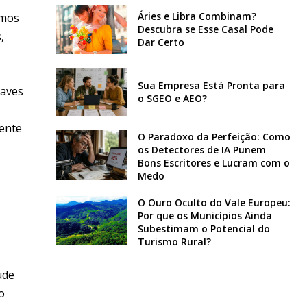
Áries e Libra Combinam?
emos
Descubra se Esse Casal Pode
,
Dar Certo
Sua Empresa Está Pronta para
haves
o SGEO e AEO?
mente
O Paradoxo da Perfeição: Como
os Detectores de IA Punem
Bons Escritores e Lucram com o
Medo
O Ouro Oculto do Vale Europeu:
Por que os Municípios Ainda
Subestimam o Potencial do
Turismo Rural?
úde
o