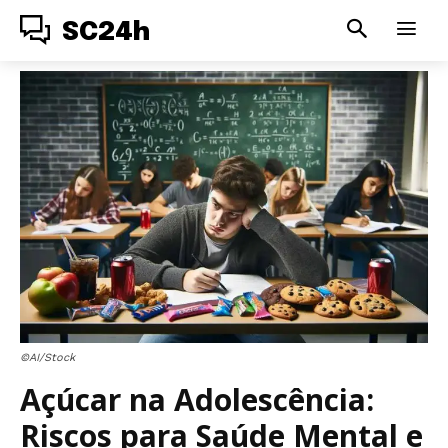
SC24h
©AI/Stock
Açúcar na Adolescência:
Riscos para Saúde Mental e