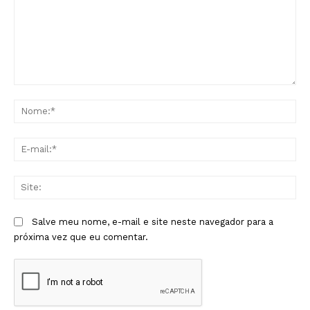
Comentário:
No
E-
mai
Sit
Salve meu nome, e-mail e site neste navegador para a
próxima vez que eu comentar.