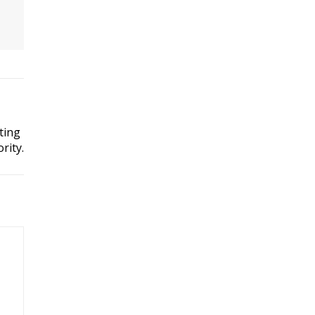
ting
rity.