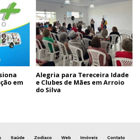
siona
Alegria para Tereceira Idade
ação em
e Clubes de Mães em Arroio
do Silva
s
Saúde
Zodíaco
Web
Imóveis
Contato