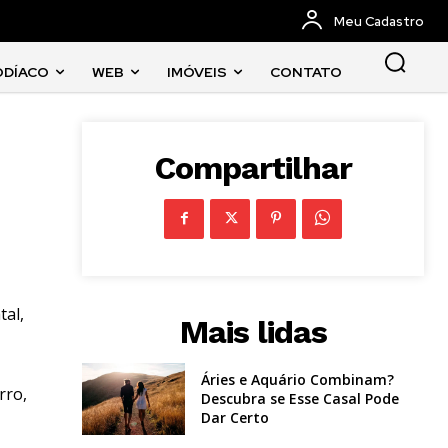
Meu Cadastro
ODÍACO
WEB
IMÓVEIS
CONTATO
Compartilhar
tal,
Mais lidas
Áries e Aquário Combinam?
rro,
Descubra se Esse Casal Pode
Dar Certo