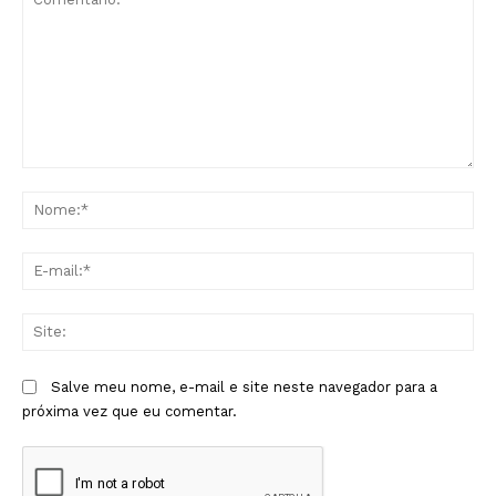
Comentário:
No
E-
mai
Sit
Salve meu nome, e-mail e site neste navegador para a
próxima vez que eu comentar.