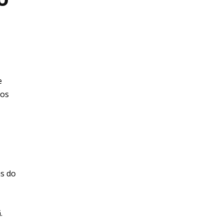
e
aos
as do
.