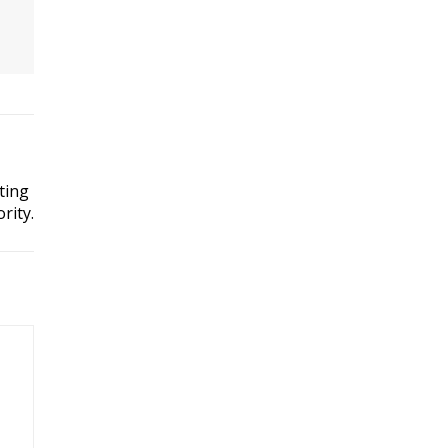
ting
rity.