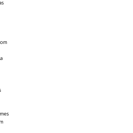
as
com
ra
s
umes
em