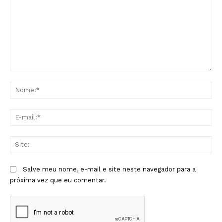
Comentário:
No
E-
mai
Sit
Salve meu nome, e-mail e site neste navegador para a
próxima vez que eu comentar.