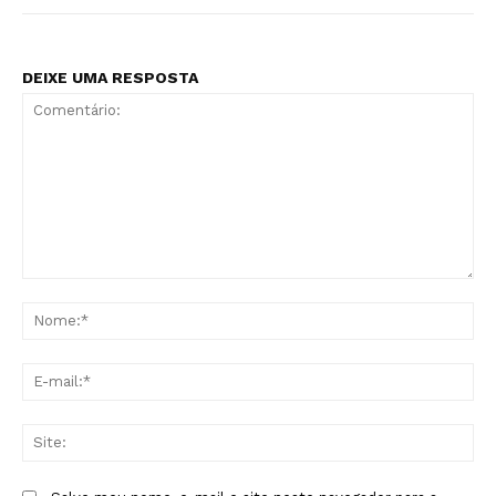
DEIXE UMA RESPOSTA
Comentário:
No
E-
mai
Sit