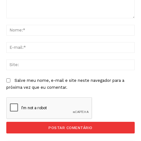
Comentário:
No
E-
mai
Sit
Salve meu nome, e-mail e site neste navegador para a
próxima vez que eu comentar.