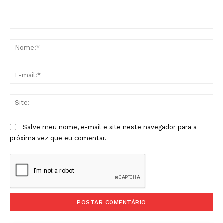
Comentário:
No
E-
mai
Sit
Salve meu nome, e-mail e site neste navegador para a
próxima vez que eu comentar.