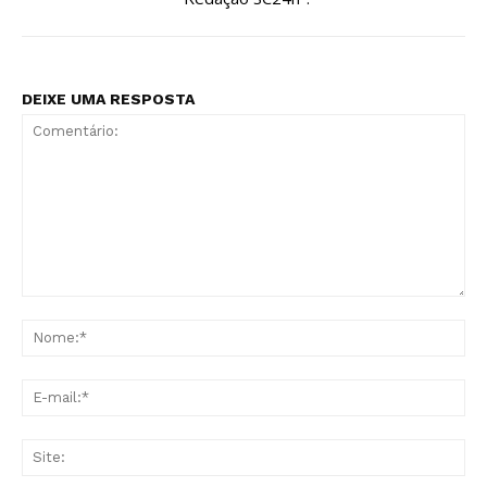
DEIXE UMA RESPOSTA
Comentário:
No
E-
mai
Sit