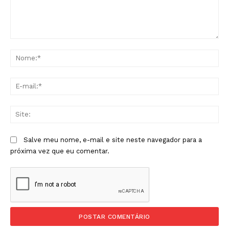
Comentário:
No
E-
mai
Sit
Salve meu nome, e-mail e site neste navegador para a
próxima vez que eu comentar.