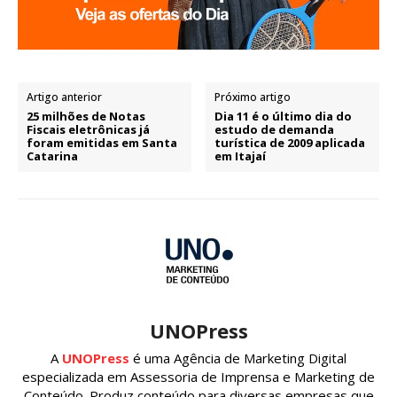
Artigo anterior
Próximo artigo
25 milhões de Notas
Dia 11 é o último dia do
Fiscais eletrônicas já
estudo de demanda
foram emitidas em Santa
turística de 2009 aplicada
Catarina
em Itajaí
UNOPress
A
UNOPress
é uma Agência de Marketing Digital
especializada em Assessoria de Imprensa e Marketing de
Conteúdo. Produz conteúdo para diversas empresas que