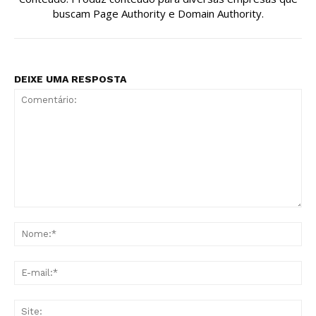
buscam Page Authority e Domain Authority.
DEIXE UMA RESPOSTA
Comentário:
No
E-
mai
Sit