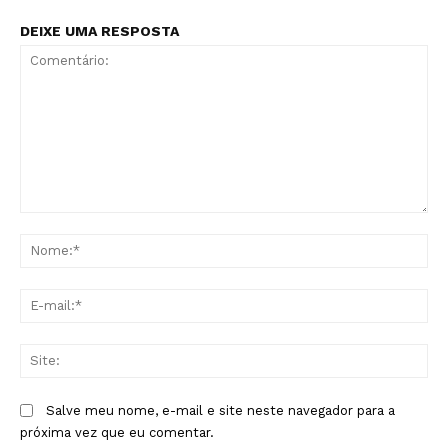
DEIXE UMA RESPOSTA
Comentário:
No
E-
mai
Sit
Salve meu nome, e-mail e site neste navegador para a
próxima vez que eu comentar.