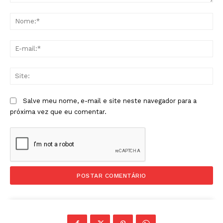
Comentário:
No
E-
mai
Sit
Salve meu nome, e-mail e site neste navegador para a
próxima vez que eu comentar.