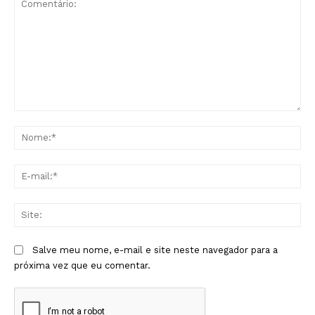
Comentário:
No
E-
mai
Sit
Salve meu nome, e-mail e site neste navegador para a
próxima vez que eu comentar.