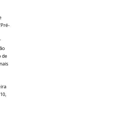
e
“Pré-
r
ção
o de
nais
ira
10,