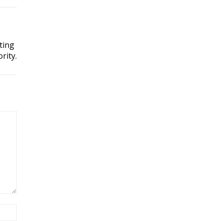
ting
rity.
Site: