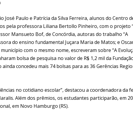
a
 José Paulo e Patrícia da Silva Ferreira, alunos do Centro d
os pela professora Liliana Bertollo Pinheiro, com o projeto 
fessor Mansueto Bof, de Concórdia, autoras do trabalho “A
essora do ensino fundamental Juçara Maria de Matos; e Osca
do município com o mesmo nome, escreveram sobre “A Evolu
anharam bolsa de pesquisa no valor de R$ 1,2 mil da Fundaçã
ão ainda concedeu mais 74 bolsas para as 36 Gerências Regio
ncias no cotidiano escolar”, destacou a coordenadora da fe
Maralis. Além dos prêmios, os estudantes participarão, em 20
cional, em Novo Hamburgo (RS).