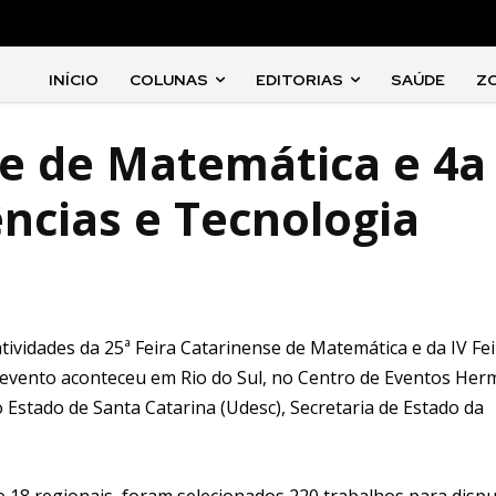
INÍCIO
COLUNAS
EDITORIAS
SAÚDE
Z
se de Matemática e 4a
ências e Tecnologia
atividades da 25ª Feira Catarinense de Matemática e da IV Fe
O evento aconteceu em Rio do Sul, no Centro de Eventos He
 Estado de Santa Catarina (Udesc), Secretaria de Estado da
e 18 regionais, foram selecionados 220 trabalhos para disp