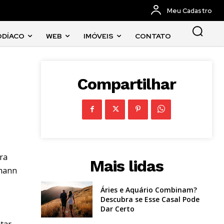
Meu Cadastro
ODÍACO
WEB
IMÓVEIS
CONTATO
Compartilhar
ira
Mais lidas
rmann
Áries e Aquário Combinam?
Descubra se Esse Casal Pode
Dar Certo
utar