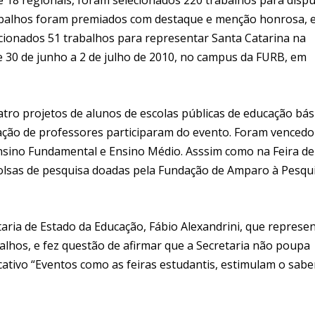
rabalhos foram premiados com destaque e menção honrosa, 
cionados 51 trabalhos para representar Santa Catarina na
de 30 de junho a 2 de julho de 2010, no campus da FURB, em
atro projetos de alunos de escolas públicas de educação bás
ntação de professores participaram do evento. Foram vencedo
Ensino Fundamental e Ensino Médio. Asssim como na Feira de
olsas de pesquisa doadas pela Fundação de Amparo à Pesqui
taria de Estado da Educação, Fábio Alexandrini, que represe
balhos, e fez questão de afirmar que a Secretaria não poupa
tivo “Eventos como as feiras estudantis, estimulam o sabe