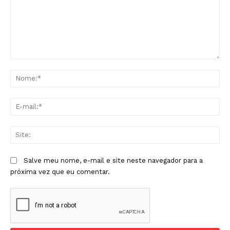
Comentário:
No
E-
mai
Sit
Salve meu nome, e-mail e site neste navegador para a
próxima vez que eu comentar.