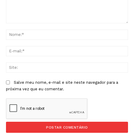
Comentário:
No
E-
mai
Sit
Salve meu nome, e-mail e site neste navegador para a
próxima vez que eu comentar.