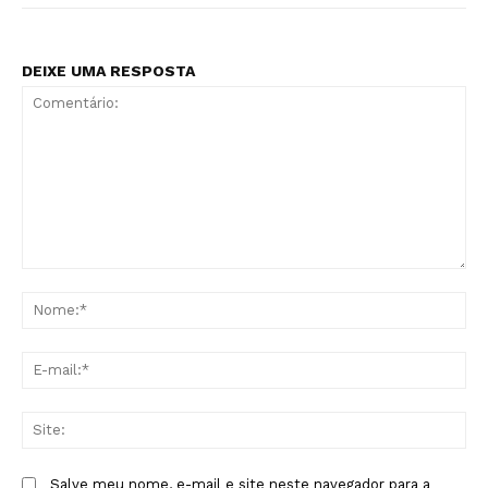
DEIXE UMA RESPOSTA
Comentário:
No
E-
mai
Sit
Salve meu nome, e-mail e site neste navegador para a