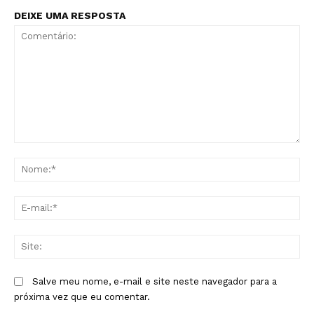
DEIXE UMA RESPOSTA
Comentário:
No
E-
mai
Sit
Salve meu nome, e-mail e site neste navegador para a
próxima vez que eu comentar.