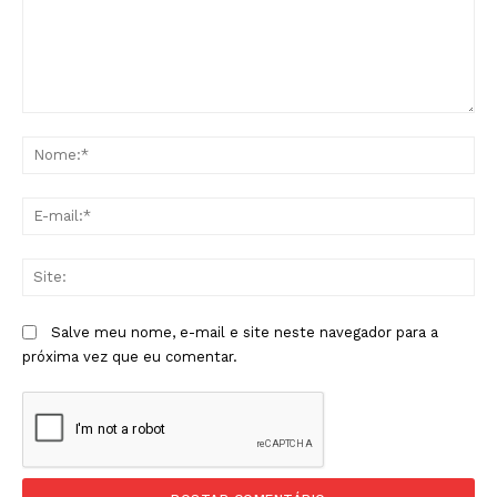
Comentário:
No
E-
mai
Sit
Salve meu nome, e-mail e site neste navegador para a
próxima vez que eu comentar.