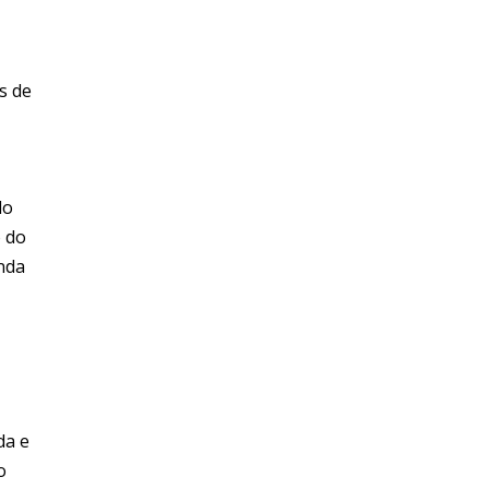
s de
do
o do
inda
da e
o