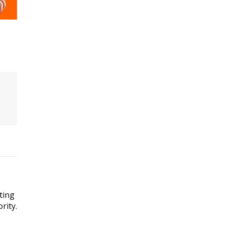
ting
rity.