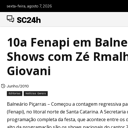
sexta-feira, agosto 7, 2026
SC24h
10a Fenapi em Balne
Shows com Zé Rmalho
Giovani
Junho/2010
Editorias
Notícias Gerais
Balneário Piçarras – Começou a contagem regressiva par
(Fenapi), no litoral norte de Santa Catarina. A Secretari
programação completa da festa, que acontece entre os di
alto da programação são os shows nacionais do cantor Z