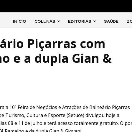
INÍCIO
COLUNAS
EDITORIAS
SAÚDE
Z
ário Piçarras com
 e a dupla Gian &
a a 10ª Feira de Negócios e Atrações de Balneário Piçarras
a de Turismo, Cultura e Esporte (Setuce) divulgou hoje a
as 08 e 11 de julho e terá acesso totalmente gratuito. O po
é Ramalho e da dupla Gian & Giovani.