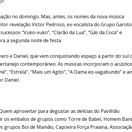
go
amação no domingo. Mas, antes, os nomes da nova música
ntor revelação Victor Pedroso, ex-vocalista do Grupo Garoto
sucessos “Vuko-vuko”, “Clarão da Lua”, “Gás da Coca” e
ara a segunda noite de festa.
aro e Daniel, que vem conquistando espaço a partir do sul 
sertanejo contemporâneo. As músicas incorporam o acústic
né”, “Estrela”, “Mais um Agito”, “A Dama eo vagabundo” e a
r Daniel.
Quem aproveitar para degustar as delícias do Pavilhão
rtir os embalos de grupos como Torre de Babel, Homem Ban
 Os grupos Boi de Mamão, Capoeira Força Praiana, Associaçã