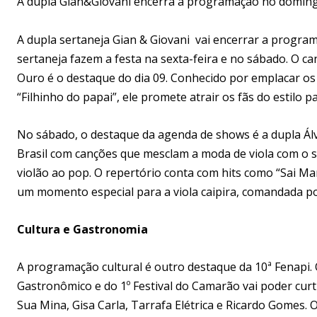
A dupla Gian&Giovani encerra a programação no domin
A dupla sertaneja Gian & Giovani vai encerrar a progr
sertaneja fazem a festa na sexta-feira e no sábado. O ca
Ouro é o destaque do dia 09. Conhecido por emplacar os 
“Filhinho do papai”, ele promete atrair os fãs do estilo p
No sábado, o destaque da agenda de shows é a dupla Álv
Brasil com canções que mesclam a moda de viola com o 
violão ao pop. O repertório conta com hits como “Sai Ma
um momento especial para a viola caipira, comandada po
Cultura e Gastronomia
A programação cultural é outro destaque da 10ª Fenapi. 
Gastronômico e do 1º Festival do Camarão vai poder cu
Sua Mina, Gisa Carla, Tarrafa Elétrica e Ricardo Gomes.