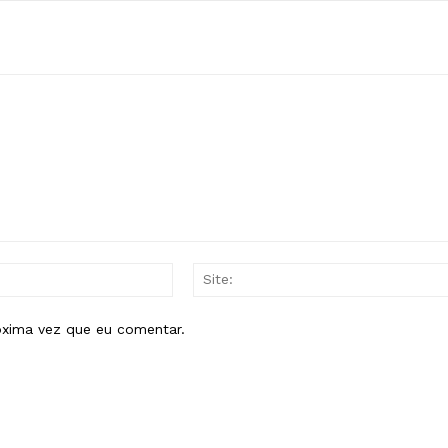
E-
mail:*
óxima vez que eu comentar.