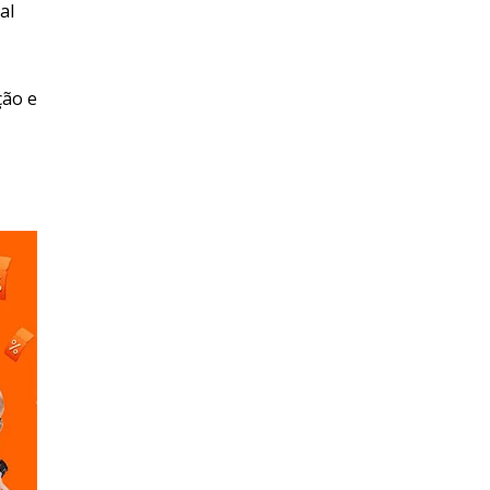
al
ção e