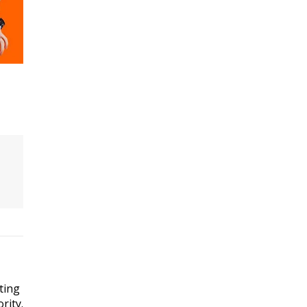
ting
rity.