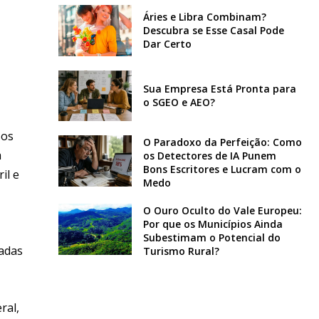
Áries e Libra Combinam?
Descubra se Esse Casal Pode
Dar Certo
Sua Empresa Está Pronta para
o SGEO e AEO?
sos
O Paradoxo da Perfeição: Como
m
os Detectores de IA Punem
Bons Escritores e Lucram com o
il e
Medo
O Ouro Oculto do Vale Europeu:
Por que os Municípios Ainda
Subestimam o Potencial do
zadas
Turismo Rural?
ral,