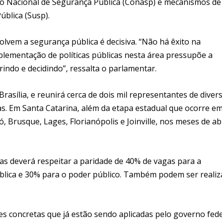
ho Nacional de Segurança Pública (Conasp) e mecanismos de
blica (Susp).
olvem a segurança pública é decisiva. “Não há êxito na
plementação de políticas públicas nesta área pressupõe a
rindo e decidindo”, ressalta o parlamentar.
rasília, e reunirá cerca de dois mil representantes de diver
as. Em Santa Catarina, além da etapa estadual que ocorre e
 Brusque, Lages, Florianópolis e Joinville, nos meses de abr
vas deverá respeitar a paridade de 40% de vagas para a
ública e 30% para o poder público. Também podem ser reali
 concretas que já estão sendo aplicadas pelo governo fede