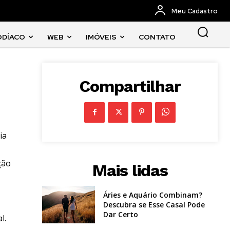
Meu Cadastro
ODÍACO
WEB
IMÓVEIS
CONTATO
Compartilhar
ia
ção
Mais lidas
Áries e Aquário Combinam?
Descubra se Esse Casal Pode
Dar Certo
l.