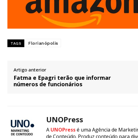
Florianópolis
TAGS
Artigo anterior
Fatma e Epagri terão que informar
números de funcionários
UNOPress
A
UNOPress
é uma Agência de Marketin
de Conteúdo. Produz conteúdo para div