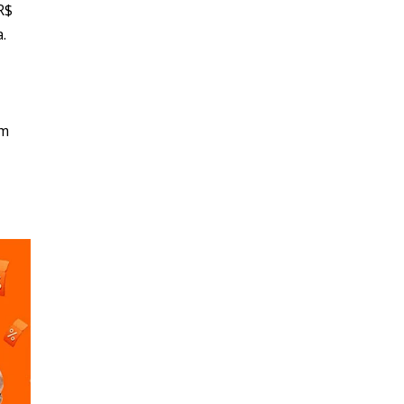
R$
.
em