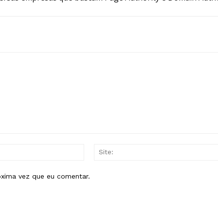
E-
mail:*
óxima vez que eu comentar.