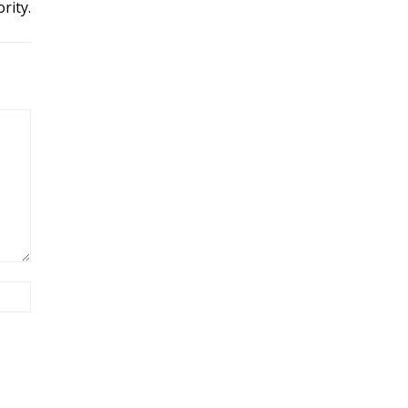
rity.
Site: