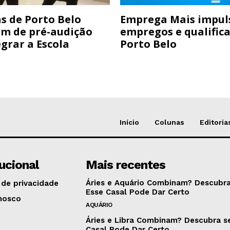
s de Porto Belo
Emprega Mais impul
am de pré-audição
empregos e qualific
grar a Escola
Porto Belo
Início
Colunas
Editoria
tucional
Mais recentes
Áries e Aquário Combinam? Descubra
 de privacidade
Esse Casal Pode Dar Certo
nosco
AQUÁRIO
Áries e Libra Combinam? Descubra s
Casal Pode Dar Certo