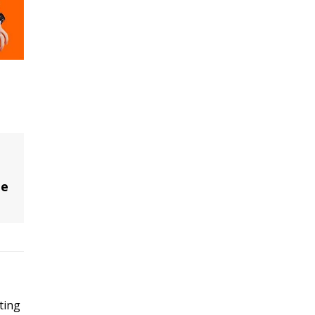
de
ting