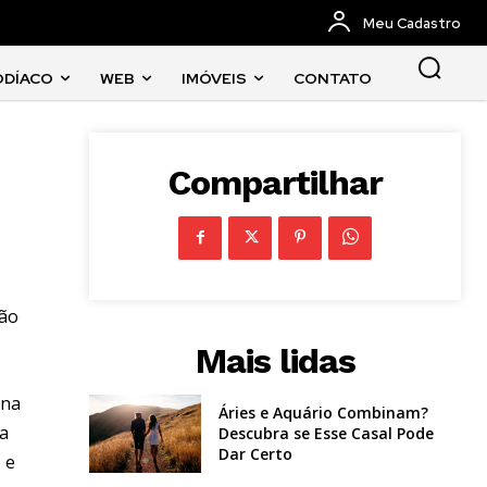
Meu Cadastro
ODÍACO
WEB
IMÓVEIS
CONTATO
Compartilhar
ção
Mais lidas
ina
Áries e Aquário Combinam?
la
Descubra se Esse Casal Pode
Dar Certo
 e