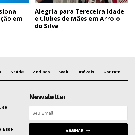
siona
Alegria para Tereceira Idade
ação em
e Clubes de Mães em Arroio
do Silva
s
Saúde
Zodíaco
Web
Imóveis
Contato
Newsletter
 se
e Esse
ASSINAR