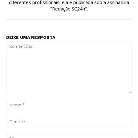
diferentes profissionais, ela é publicada sob a assinatura
"Redação SC24h".
DEIXE UMA RESPOSTA
Comentário:
No
E-
mai
Sit