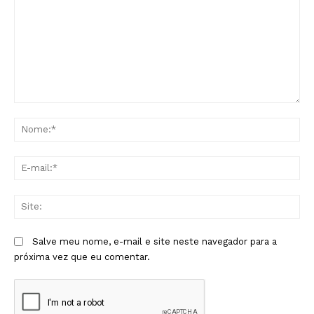
Comentário:
No
E-
mai
Sit
Salve meu nome, e-mail e site neste navegador para a
próxima vez que eu comentar.