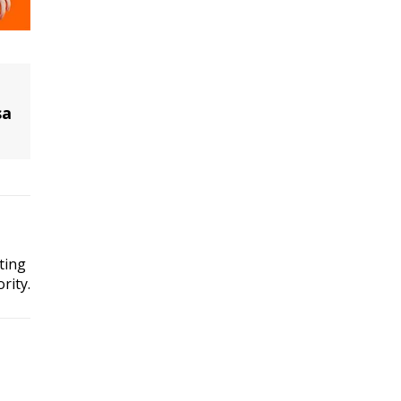
sa
ting
rity.