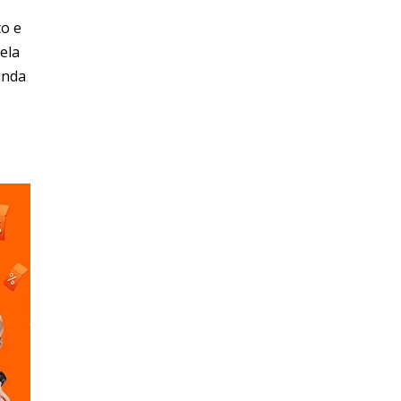
to e
ela
anda