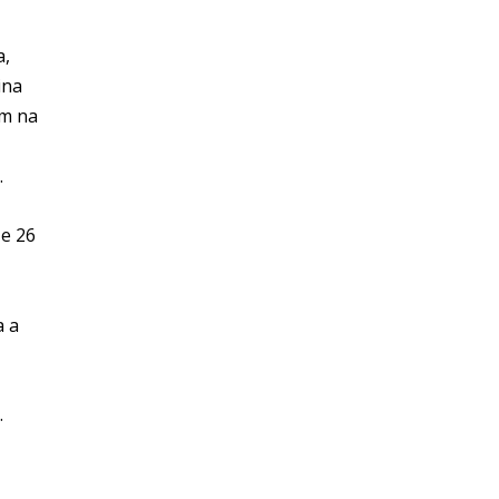
a,
ina
am na
.
 e 26
a a
.