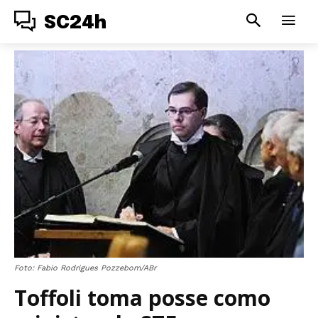
SC24h
Foto: Fabio Rodrigues Pozzebom/ABr
Toffoli toma posse como