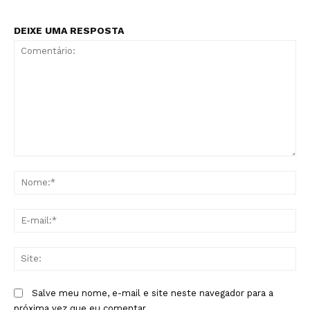
DEIXE UMA RESPOSTA
Comentário:
No
E-
mai
Sit
Salve meu nome, e-mail e site neste navegador para a
próxima vez que eu comentar.