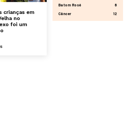
Batom Rosé
8
s crianças em
Câncer
12
Velha no
exo foi um
so
IS