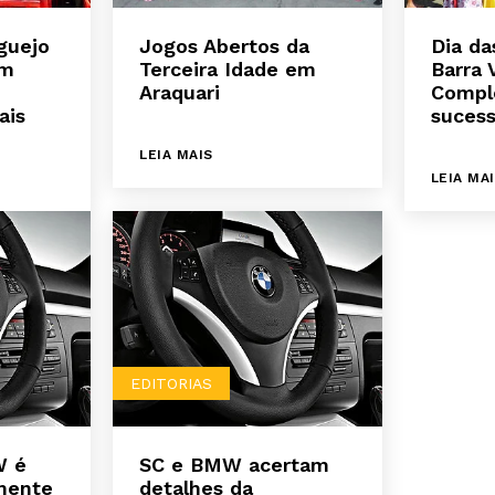
guejo
Jogos Abertos da
Dia da
om
Terceira Idade em
Barra 
Araquari
Compl
ais
suces
LEIA MAIS
LEIA MA
EDITORIAS
W é
SC e BMW acertam
lmente
detalhes da