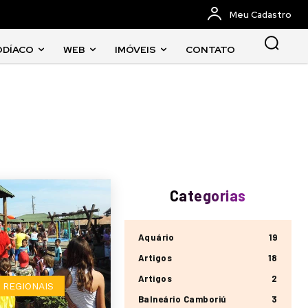
Meu Cadastro
ODÍACO
WEB
IMÓVEIS
CONTATO
Categorias
Aquário
19
Artigos
18
Artigos
2
 REGIONAIS
Balneário Camboriú
3