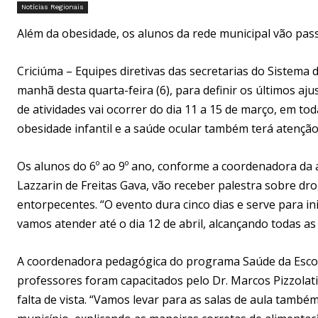
Notícias Regionais
Além da obesidade, os alunos da rede municipal vão pas
Criciúma – Equipes diretivas das secretarias do Sistema
manhã desta quarta-feira (6), para definir os últimos a
de atividades vai ocorrer do dia 11 a 15 de março, em to
obesidade infantil e a saúde ocular também terá atenção 
Os alunos do 6º ao 9º ano, conforme a coordenadora da a
Lazzarin de Freitas Gava, vão receber palestra sobre dro
entorpecentes. “O evento dura cinco dias e serve para i
vamos atender até o dia 12 de abril, alcançando todas as 1
A coordenadora pedagógica do programa Saúde da Escol
professores foram capacitados pelo Dr. Marcos Pizzolati 
falta de vista. “Vamos levar para as salas de aula també