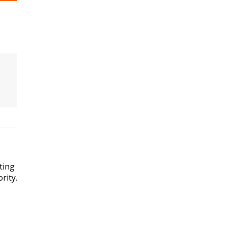
ting
rity.