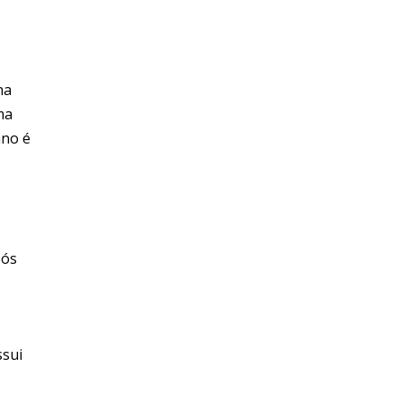
na
ma
ano é
Nós
ssui