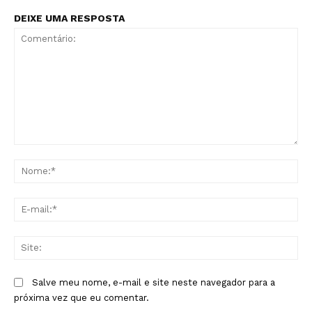
DEIXE UMA RESPOSTA
Comentário:
No
E-
mai
Sit
Salve meu nome, e-mail e site neste navegador para a
próxima vez que eu comentar.