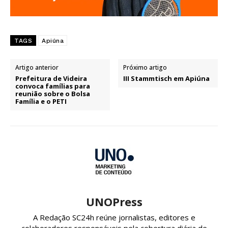
TAGS
Apiúna
Artigo anterior
Próximo artigo
Prefeitura de Videira
III Stammtisch em Apiúna
convoca famílias para
reunião sobre o Bolsa
Família e o PETI
UNOPress
A Redação SC24h reúne jornalistas, editores e
colaboradores responsáveis pela cobertura diária de