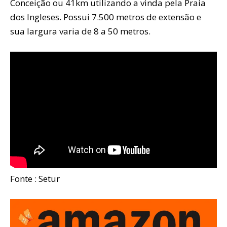
Conceição ou 41km utilizando a vinda pela Praia
dos Ingleses. Possui 7.500 metros de extensão e
sua largura varia de 8 a 50 metros.
Fonte : Setur