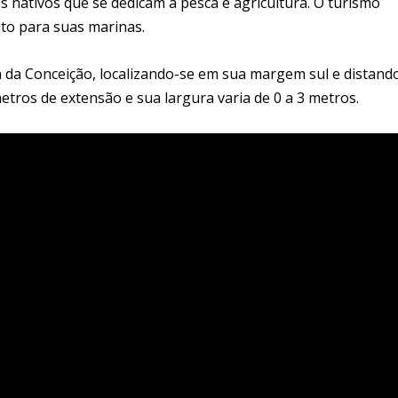
s nativos que se dedicam à pesca e agricultura. O turismo
to para suas marinas.
a da Conceição, localizando-se em sua margem sul e distand
etros de extensão e sua largura varia de 0 a 3 metros.