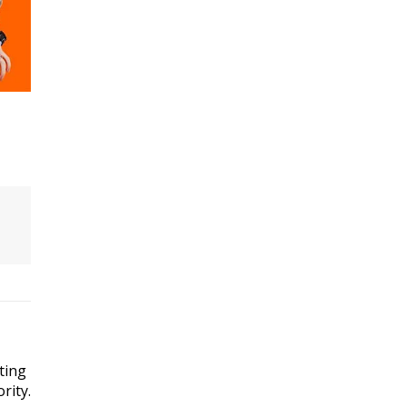
ting
rity.