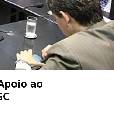
 Apoio ao
SC