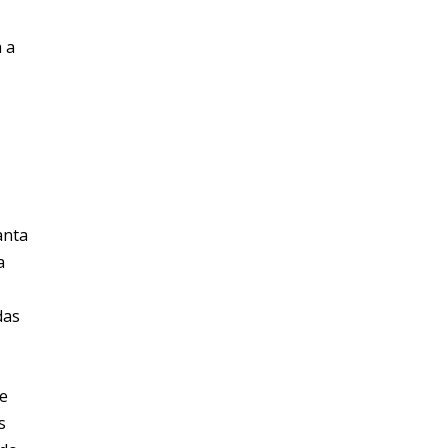
a a
anta
a
das
de
s