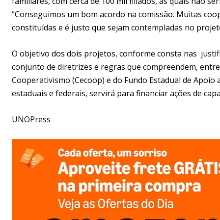
familiares, com cerca de 100 mil filiados, as quais não s
“Conseguimos um bom acordo na comissão. Muitas coope
constituídas e é justo que sejam contempladas no projeto
O objetivo dos dois projetos, conforme consta nas justif
conjunto de diretrizes e regras que compreendem, entre 
Cooperativismo (Cecoop) e do Fundo Estadual de Apoio 
estaduais e federais, servirá para financiar ações de cap
UNOPress