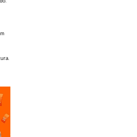
do.
um
tura.