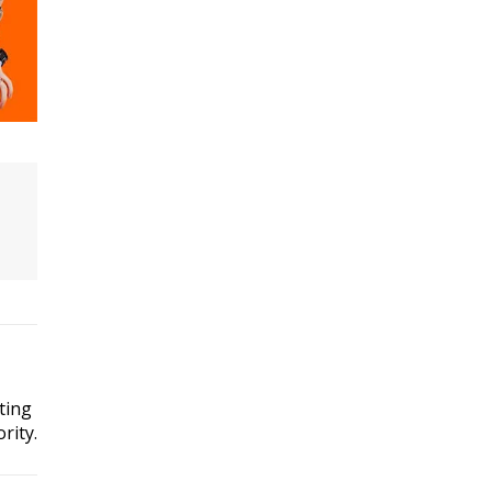
ting
rity.