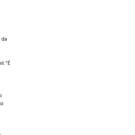
e da
l. “É
o
co