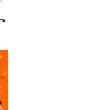
o
nta