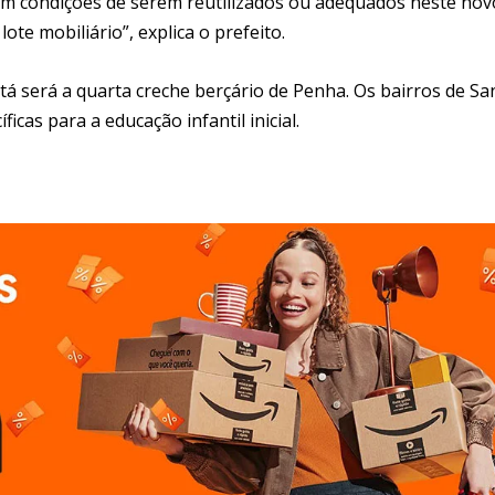
m condições de serem reutilizados ou adequados neste nov
te mobiliário”, explica o prefeito.
tá será a quarta creche berçário de Penha. Os bairros de Sa
cas para a educação infantil inicial.