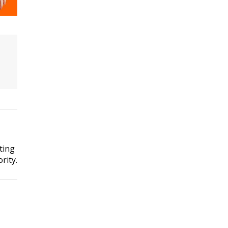
o
ting
rity.