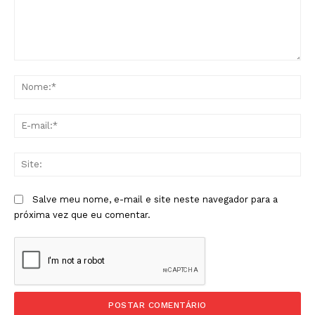
Comentário:
No
E-
mai
Sit
Salve meu nome, e-mail e site neste navegador para a
próxima vez que eu comentar.