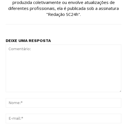
produzida coletivamente ou envolve atualizações de
diferentes profissionais, ela é publicada sob a assinatura
"Redação SC24h".
DEIXE UMA RESPOSTA
Comentário:
No
E-
mai