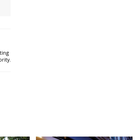
ting
rity.