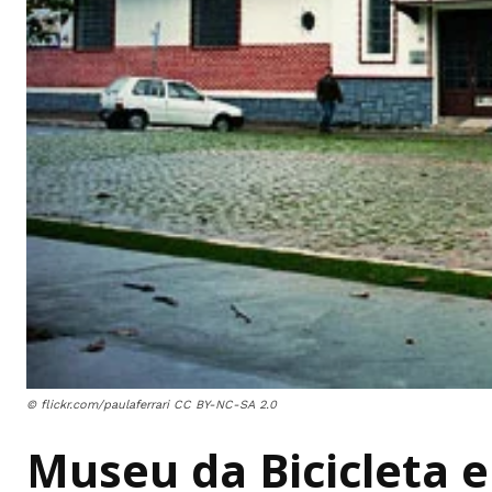
© flickr.com/paulaferrari CC BY-NC-SA 2.0
Museu da Bicicleta em