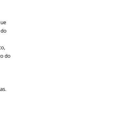
que
 do
co,
ço do
as.