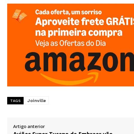
Joinville
TAGS
Artigo anterior
Aviões Super Tucano da Embraer vão