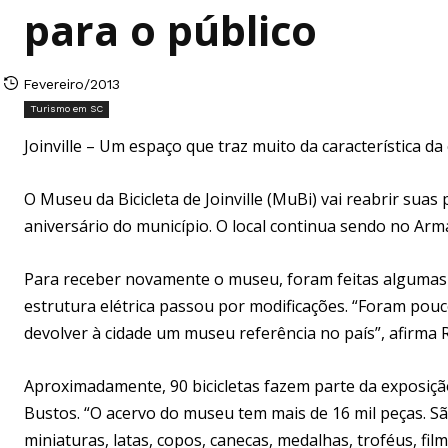
para o público
Fevereiro/2013
Turismo em SC
Joinville – Um espaço que traz muito da característica d
O Museu da Bicicleta de Joinville (MuBi) vai reabrir sua
aniversário do município. O local continua sendo no Ar
Para receber novamente o museu, foram feitas algumas 
estrutura elétrica passou por modificações. “Foram pou
devolver à cidade um museu referência no país”, afirma R
Aproximadamente, 90 bicicletas fazem parte da exposiç
Bustos. “O acervo do museu tem mais de 16 mil peças. São 
miniaturas, latas, copos, canecas, medalhas, troféus, fil